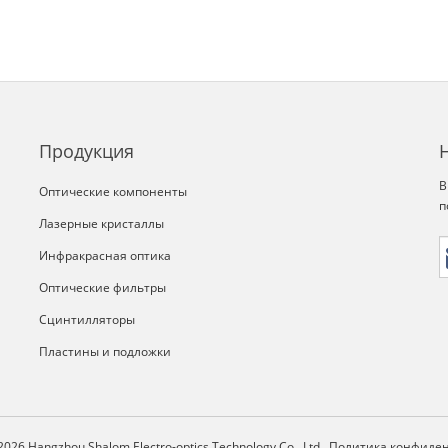
Продукция
В
Оптические компоненты
п
Лазерные кристаллы
Инфракрасная оптика
Оптические фильтры
Сцинтилляторы
Пластины и подложки
2026 Hangzhou Shalom Electro-optics Technology Co., Ltd.
Политика конфиде