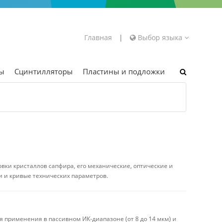
Главная
|
Выбор языка
ры
Сцинтилляторы
Пластины и подложки
ровки кристаллов сапфира, его механические, оптические и
 и кривые технических параметров.
я применения в пассивном ИК-диапазоне (от 8 до 14 мкм) и