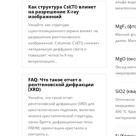
альфа водо
Как структура CsI(Tl) влияет
межплоскос
на разрешение X-ray
изображений
Узнайте, как структура
MgF₂ (фт
сцинтилляционного экрана влияет на
Магний фто
разрешение рентгеновского
далее. Маг
изображения. Columnar CsI(Tl) снижает
латеральную диффузию света и
повышает четкость X-ray
MgO (окс
визуализации...
Оксид магн
сверхпрово
FAQ: Что такое отчет о
рентгеновской дифракции
(XRD)
SiO2 (кв
Узнайте, что такое отчет
Оптически 
рентгеновской дифракции (XRD) для
кварцевых 
кристаллических подложек, включая
490 °C. Кр
анализ кристаллической структуры,
материалам
закон Брэгга, дифракционные пики,
FWHM, ориентацию кристалла и
контроль к..
Si (Кремн