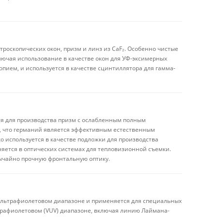
троскопических окон, призм и линз из CaF₂. Особенно чистые
лючая использование в качестве окон для УФ-эксимерных
опием, и используется в качестве сцинтиллятора для гамма-
ся для производства призм с ослабленным полным
в, что германий является эффективным естественным
 используется в качестве подложки для производства
яется в оптических системах для тепловизионной съемки.
ычайно прочную фронтальную оптику.
ультрафиолетовом диапазоне и применяется для специальных
трафиолетовом (VUV) диапазоне, включая линию Лаймана-