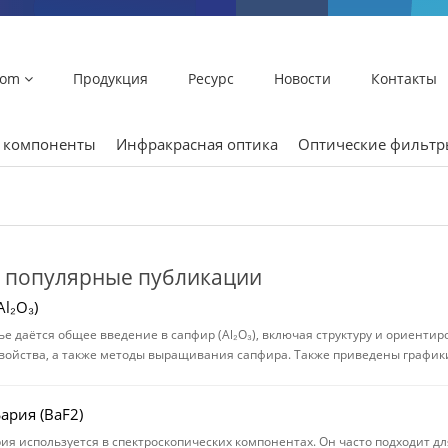
lom
Продукция
Ресурс
Новости
Контакты
и компоненты
Инфракрасная оптика
Оптические фильт
 популярные публикации
l₂O₃)
тье даётся общее введение в сапфир (Al₂O₃), включая структуру и ориенти
войства, а также методы выращивания сапфира. Также приведены графики
ария (BaF2)
ия используется в спектроскопических компонентах. Он часто подходит дл