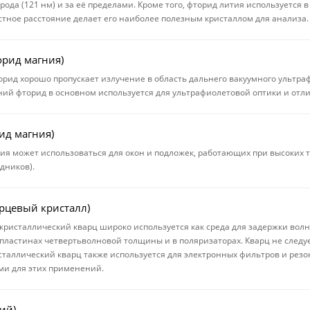
рода (121 нм) и за её пределами. Кроме того, фторид лития используется 
тное расстояние делает его наиболее полезным кристаллом для анализа.
орид магния)
рид хорошо пропускает излучение в область дальнего вакуумного ультраф
ний фторид в основном используется для ультрафиолетовой оптики и отл
ид магния)
ия может использоваться для окон и подложек, работающих при высоких 
дников).
арцевый кристалл)
кристаллический кварц широко используется как среда для задержки во
пластинах четвертьволновой толщины и в поляризаторах. Кварц не следу
исталлический кварц также используется для электронных фильтров и резон
и для этих применений.
ий)