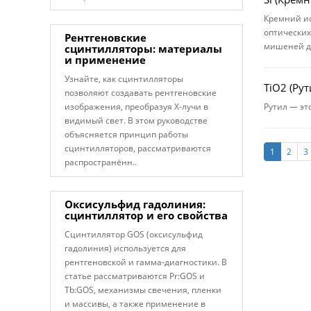
Кремний ис
оптических
Рентгеновские
мишеней д
сцинтилляторы: материалы
и применение
Узнайте, как сцинтилляторы
TiO2 (Рут
позволяют создавать рентгеновские
изображения, преобразуя X-лучи в
Рутил — эт
видимый свет. В этом руководстве
объясняется принцип работы
сцинтилляторов, рассматриваются
1
2
3
распространённ..
Оксисульфид гадолиния:
сцинтиллятор и его свойства
Сцинтиллятор GOS (оксисульфид
гадолиния) используется для
рентгеновской и гамма-диагностики. В
статье рассматриваются Pr:GOS и
Tb:GOS, механизмы свечения, пленки
и массивы, а также применение в