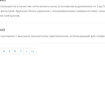
пользуется в качестве оптического окна, в основном в диапазоне от 3 до 5
 фильтров. Крупные блоки кремния с полированными поверхностями такж
ля нейтронов.
ил)
о материал с высоким показателем преломления, используемый для сопря
4
5
6
7
>
>|