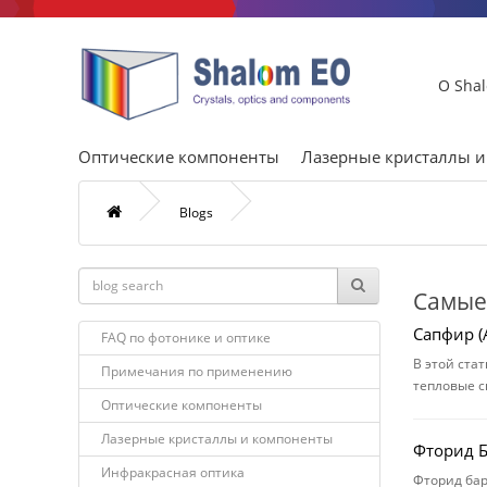
О Sha
Оптические компоненты
Лазерные кристаллы 
Blogs
Самые
Сапфир (A
FAQ по фотонике и оптике
В этой ста
Примечания по применению
тепловые с
Оптические компоненты
Лазерные кристаллы и компоненты
Фторид Б
Инфракрасная оптика
Фторид бар