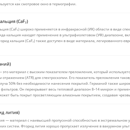
льзуется как смотровое окно в термографии.
альция (CaF₂)
ьция (CaF₂) широко применяется в инфракрасной (ИК) области в виде спек
ида кальция находят применение в ультрафиолетовом (УФ) диапазоне, вк
торид кальция (CaF₂) также доступен в виде материала, легированного евр
аний)
 это материал с высоким показателем преломления, который использует
 отражением (ATR) для спектроскопии. Его показатель преломления тако
луча 50% без необходимости нанесения покрытий. Германий также широко
 фильтров. Он перекрывает весь тепловой диапазон 8–14 микрон и примен
ожет быть покрыт просветляющим алмазным покрытием, создавая чрезв
ид лития)
ия — материал с наивысшей пропускной способностью в экстремальном 
ких систем. Фторид лития хорошо пропускает излучение в вакуумном уль