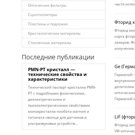
часто испо
Оптические фильтры
Сцинтилляторы
Фторид к
Пластины и подложки
Фторид кал
Кристаллические материалы
сорта фтор
лазеров. Ф
Стеклянные материалы
излучения.
Последние публикации
Ge (Герм
PMN-PT кристалл —
технические свойства и
Германий —
характеристики
внутренним
делителем 
Технический паспорт кристалла PMN-
оптических
PT с подробными физическими,
Германий м
диэлектрическими и
пьезоэлектрическими свойствами
монокристалла ниобата магния и
LiF (фтор
титаната свинца для датчиков и
ультразвуковых устройств...
Фторид лит
УФ-оптичес