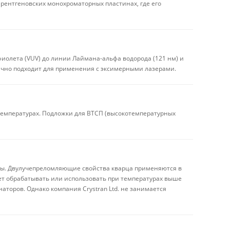
в рентгеновских монохроматорных пластинах, где его
иолета (VUV) до линии Лаймана-альфа водорода (121 нм) и
ично подходит для применения с эксимерными лазерами.
температурах. Подложки для ВТСП (высокотемпературных
лны. Двулучепреломляющие свойства кварца применяются в
ет обрабатывать или использовать при температурах выше
аторов. Однако компания Crystran Ltd. не занимается