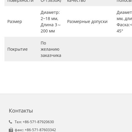
поверхности
O-13830A)
качество
полосы
Диаметр:
Диаметр
2~18 мм,
мм, дли
Размер
Размерные допуски
Длина 3～
Фаска:
200 мм
45°
По
Покрытие
желанию
заказчика
Контакты
Tел: +86-571-87920630
факс: +86-571-87603342