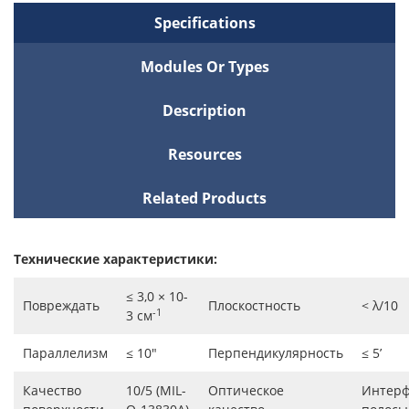
Specifications
Modules Or Types
Description
Resources
Related Products
Технические характеристики:
≤ 3,0 × 10-
Повреждать
Плоскостность
< λ/10
-1
3 см
Параллелизм
≤ 10"
Перпендикулярность
≤ 5’
Качество
10/5 (MIL-
Оптическое
Интер