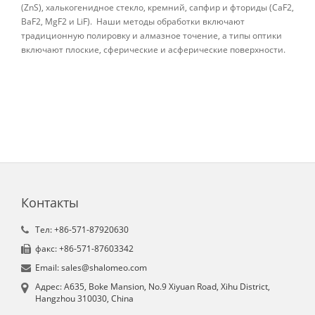
(ZnS), халькогенидное стекло, кремний, сапфир и фториды (CaF2,
BaF2, MgF2 и LiF). Наши методы обработки включают
традиционную полировку и алмазное точение, а типы оптики
включают плоские, сферические и асферические поверхности.
Контакты
Tел: +86-571-87920630
факс: +86-571-87603342
Email: sales@shalomeo.com
Aдрес: A635, Boke Mansion, No.9 Xiyuan Road, Xihu District,
Hangzhou 310030, China