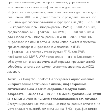
предназначенные для распространения, управления и
использования света в инфракрасном диапазоне.
Инфракрасный диапазон длин волн означает диапазон длин
волн выше 700 нм, в целом его можно разделить на четыре
меньших диапазона: ближний инфракрасный (NIR) — 700–900
нм, коротковолновый инфракрасный (SWIR) — 900–2300 нм,
средневолновый инфракрасный (MWIR) — 3000–5000 нм и
длинноволновый инфракрасный (LWIR) — 8000–16000 нм.
Инфракрасная или IR-оптика часто используется в системах
прямого обзора в инфракрасном диапазоне (FLIR),
инфракрасных спектрометрах Фурье (FTIR), для SWIR-
изображений, MWIR, LWIR тепловизионного наблюдения и
обнаружения, в аэрокосмической отрасли, промышленной
обработке, а также в эксимерных/полупроводниковых/CO2
лазерах.
Компания Hangzhou Shalom EO предлагает
однолинзовые
инфракрасные оптические линзы
,
инфракрасные
оптические окна
, а также
собранные модули линз,
разработанные для SWIR (0,9–1,7 мкм) визуализации,
MWIR
(3–5 мкм) и LWIR (8–12 мкм) тепловизионных объективов
.
Доступны различные специальные инфракрасные оптические
материалы: германий, селенид цинка (ZnSe), сульфид цинка