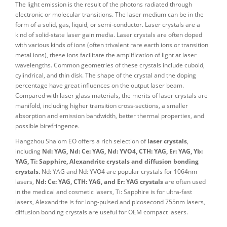
The light emission is the result of the photons radiated through
electronic or molecular transitions. The laser medium can be in the
form of a solid, gas, liquid, or semi-conductor. Laser crystals are a
kind of solid-state laser gain media. Laser crystals are often doped
with various kinds of ions (often trivalent rare earth ions or transition
metal ions), these ions facilitate the amplification of light at laser
wavelengths. Common geometries of these crystals include cuboid,
cylindrical, and thin disk. The shape of the crystal and the doping
percentage have great influences on the output laser beam.
Compared with laser glass materials, the merits of laser crystals are
manifold, including higher transition cross-sections, a smaller
absorption and emission bandwidth, better thermal properties, and
possible birefringence.
Hangzhou Shalom EO offers a rich selection of
laser crystals
,
including
Nd: YAG, Nd: Ce: YAG, Nd: YVO4, CTH: YAG, Er: YAG, Yb:
YAG, Ti: Sapphire, Alexandrite crystals and diffusion bonding
crystals.
Nd: YAG and Nd: YVO4 are popular crystals for 1064nm
lasers,
Nd: Ce: YAG, CTH: YAG, and Er: YAG crystals
are often used
in the medical and cosmetic lasers, Ti: Sapphire is for ultra-fast
lasers, Alexandrite is for long-pulsed and picosecond 755nm lasers,
diffusion bonding crystals are useful for OEM compact lasers.