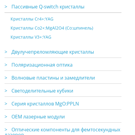
>
Пассивные Q-switch кристаллы
Кристаллы Cr4+:YAG
Кристаллы Co2+:MgAl2O4 (Co:шпинель)
Кристаллы V3+:YAG
>
Двулучепреломляющие кристаллы
>
Поляризационная оптика
>
Волновые пластины и замедлители
>
Светоделительные кубики
>
Серия кристаллов MgO:PPLN
>
OEM лазерные модули
>
Оптические компоненты для фемтосекундных
лазеров