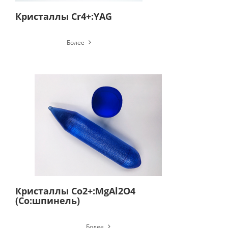
Кристаллы Cr4+:YAG
Более
Кристаллы Co2+:MgAl2O4
(Co:шпинель)
Более