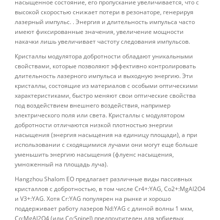
насыщенное состояние, его пропускание увеличивается, что с
высокой скоростью снижает потери в резонаторе, генерируя
лазерный импульс. . Энергия и длительность импульса часто
имеют фиксированные значения, увеличение мощности
накачки лишь увеличивает частоту следования импульсов.
Кристаллы модулятора добротности обладают уникальными
свойствами, которые позволяют эффективно контролировать
длительность лазерного импульса и выходную энергию. Эти
кристаллы, состоящие из материалов с особыми оптическими
характеристиками, быстро меняют свои оптические свойства
под воздействием внешнего воздействия, например
электрического поля или света. Кристаллы с модулятором
добротности отличаются низкой плотностью энергии
насыщения (энергия насыщения на единицу площади), а при
использовании с сходящимися лучами они могут еще больше
уменьшить энергию насыщения (флуенс насыщения,
умноженный на площадь луча).
Hangzhou Shalom EO предлагает различные виды пассивных
кристаллов с добротностью, в том числе Cr4+:YAG, Co2+:MgAl2O4
и V3+:YAG. Хотя Cr:YAG популярен на рынке и хорошо
поддерживает работу лазеров Nd:YAG с длиной волны 1 мкм,
Co:MgAl2O4 (или Co:Spinel) предпочтителен для эрбиевых