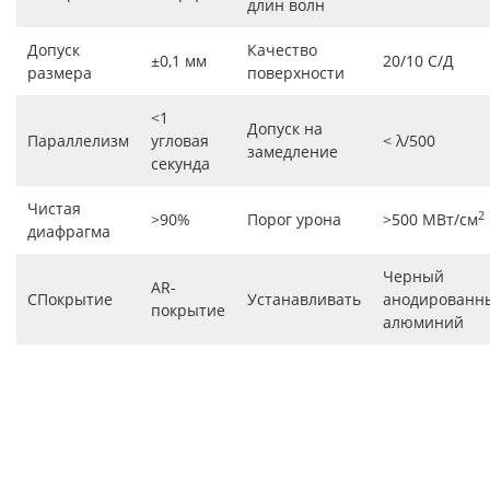
длин волн
Допуск
Качество
±0,1 мм
20/10 С/Д
размера
поверхности
<1
Допуск на
Параллелизм
угловая
< λ/500
замедление
секунда
Чистая
2
>90%
Порог урона
>500 МВт/см
диафрагма
Черный
AR-
CПокрытие
Устанавливать
анодированн
покрытие
алюминий