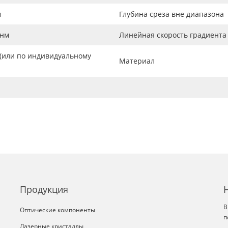
м
Глубина среза вне диапазона
 нм
Линейная скорость градиента
 (или по индивидуальному
Материал
Продукция
В
Оптические компоненты
п
Лазерные кристаллы