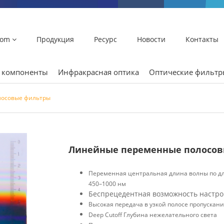
lom
Продукция
Ресурс
Новости
Контакты
и компоненты
Инфракрасная оптика
Оптические фильт
лосовые фильтры
Линейные переменные полосо
Переменная центральная длина волны по д
450–1000 нм
Беспрецедентная возможность настро
Высокая передача в узкой полосе пропускан
Deep Cutoff Глубина нежелательного света