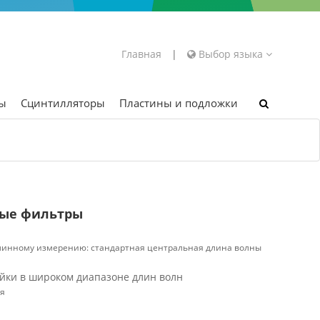
Главная
|
Выбор языка
ры
Сцинтилляторы
Пластины и подложки
вые фильтры
линному измерению: стандартная центральная длина волны
йки в широком диапазоне длин волн
ия