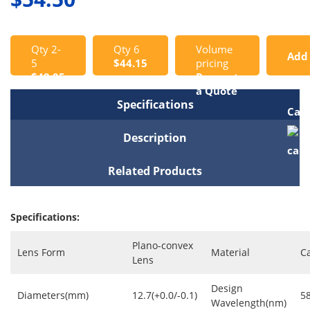
Qty 2-
Qty 6
Volume
Add
5
$44.15
pricing
$49.05
Request
to
a Quote
Specifications
Cart
Description
Related Products
Specifications:
Plano-convex
Lens Form
Material
C
Lens
Design
Diameters(mm)
12.7(+0.0/-0.1)
5
Wavelength(nm)