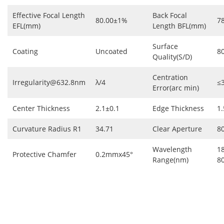
Effective Focal Length
Back Focal
80.00±1%
7
EFL(mm)
Length BFL(mm)
Surface
Coating
Uncoated
8
Quality(S/D)
Centration
Irregularity@632.8nm
λ/4
≤
Error(arc min)
Center Thickness
2.1±0.1
Edge Thickness
1.
Curvature Radius R1
34.71
Clear Aperture
8
Wavelength
1
Protective Chamfer
0.2mmx45°
Range(nm)
8