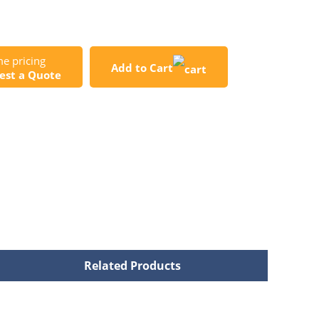
e pricing
Add to Cart
est a Quote
Related Products