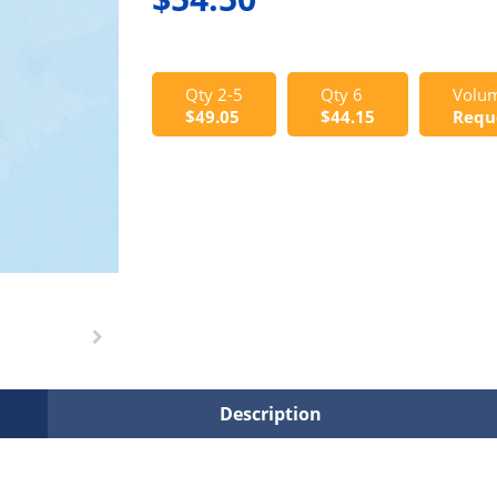
Qty 2-5
Qty 6
Volum
$49.05
$44.15
Requ
Description