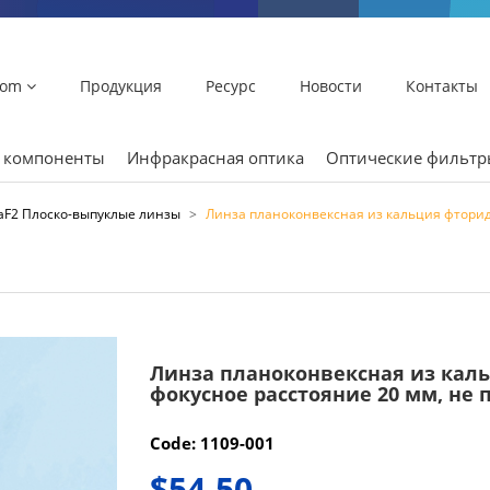
lom
Продукция
Ресурс
Новости
Контакты
и компоненты
Инфракрасная оптика
Оптические фильт
aF2 Плоско-выпуклые линзы
>
Линза планоконвексная из кальция фторид
Линза планоконвексная из каль
фокусное расстояние 20 мм, не 
Code: 1109-001
$54.50