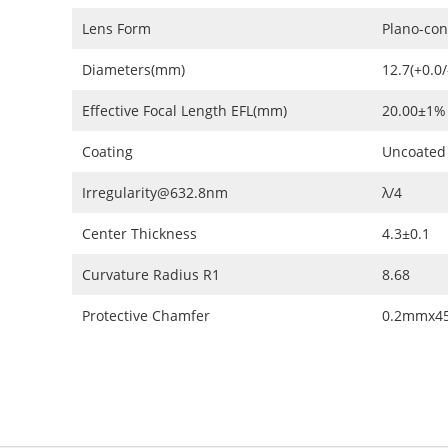
Lens Form
Plano-con
Diameters(mm)
12.7(+0.0/
Effective Focal Length EFL(mm)
20.00±1%
Coating
Uncoated
Irregularity@632.8nm
λ/4
Center Thickness
4.3±0.1
Curvature Radius R1
8.68
Protective Chamfer
0.2mmx4