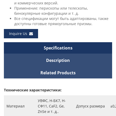
и коммерческих версий.
Применение: перископы или телескопы,
бинокулярные конфигурации и т. д.
Все спецификации могут быть адаптированы, также
доступны готовые прямоугольные призмы.
Inquire Us
Specifications
Description
Related Products
Технические характеристики:
УВФС, Н-БК7, Н-
Материал
СФ11, CaF2, Ge,
Допуск размера
±0,
ZnSe и т. д..