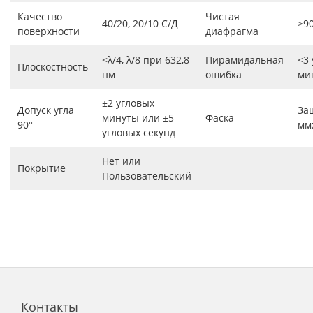
Качество
Чистая
40/20, 20/10 С/Д
>9
поверхности
диафрагма
<λ/4, λ/8 при 632,8
Пирамидальная
<3
Плоскостность
нм
ошибка
ми
±2 угловых
Допуск угла
За
минуты или ±5
Фаска
90°
мм
угловых секунд
Нет или
Покрытие
Пользовательский
Контакты