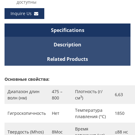
доступны
Inquire Us
Specifications
Description
Related Products
Основные свойства:
Диапазон длин
475 –
Плотность (г/
6,63
3
волн (нм)
800
см
)
Температура
Гигроскопичность
Нет
1850
плавления (°C)
Время
Твердость (Mhos)
8Мос
≤88 нс