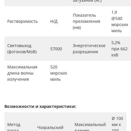
затухания (нс)
1,9
Показатель
@540
Растворимость
Н/Д
преломления
морских
(нм)
миль
5,2%
Световыход
Энергетическое
57000
при 662
(фотонов/МэВ)
разрешение
кэВ
Максимальная
520
длина волны
морских
излучения
миль
Возможности и характеристики:
Ø 100
Метод
Максимальный
мм x
Чохральский
роста
размер
150