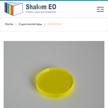
Home
>
Сцинтилляторы
>
GAGG(Ce)