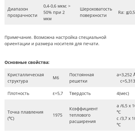
0,4-0,6 мкм; >
Диапазон
Шероховатость
50% при 2
Ra: ≦0,
прозрачности
поверхности
мкм
Примечание. Возможна настройка специальной
ориентации и размера носителя для печати.
Основные свойства:
Кристаллическая
Постоянная
a=3,252 
M6
структура
решетки
c=5,313
Плотность
ε=5,7
Твердость
4(мес)
a /6,5 x 1
Коэффициент
Точка плавления
℃
1975
теплового
(℃)
c /3,7 x 1
расширения
℃