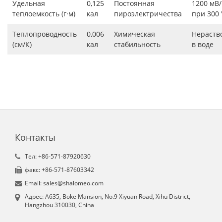
Удельная
0,125
Постоянная
1200 мВ/
теплоемкость (г·м)
кал
пироэлектричества
при 300
Теплопроводность
0,006
Химическая
Нераств
(см/К)
кал
стабильность
в воде
Контакты
Tел: +86-571-87920630
факс: +86-571-87603342
Email: sales@shalomeo.com
Aдрес: A635, Boke Mansion, No.9 Xiyuan Road, Xihu District,
Hangzhou 310030, China