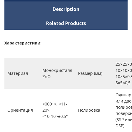
Description
Related Products
Характеристики:
25×25×0,
Монокристалл
10×10×0,
Материал
Размер (мм)
ZnO
10×5×0,5
5×5×0,5
Одинар
или дво
<0001>, <11-
полиро
Ориентация
20>,
Полировка
поверх
<10-10>±0,5°
(SSP ил
DSP)