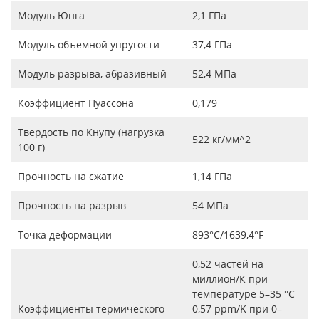
Модуль Юнга
2,1 ГПа
Модуль объемной упругости
37,4 ГПа
Модуль разрыва, абразивный
52,4 МПа
Коэффициент Пуассона
0,179
Твердость по Кнупу (нагрузка
522 кг/мм^2
100 г)
Прочность на сжатие
1,14 ГПа
Прочность на разрыв
54 МПа
Точка деформации
893°C/1639,4°F
0,52 частей на
миллион/К при
температуре 5–35 °C
Коэффициенты термического
0,57 ppm/K при 0–