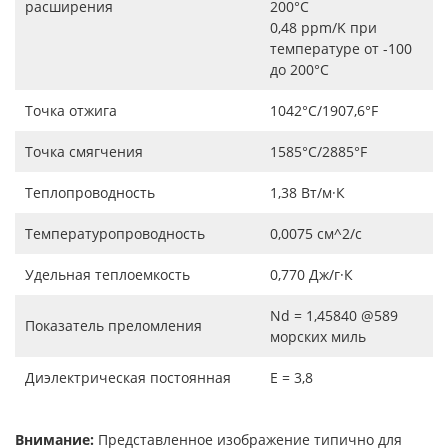
расширения
200°C
0,48 ppm/K при
температуре от -100
до 200°C
Точка отжига
1042°C/1907,6°F
Точка смягчения
1585°C/2885°F
Теплопроводность
1,38 Вт/м·К
Температуропроводность
0,0075 см^2/с
Удельная теплоемкость
0,770 Дж/г·К
Nd = 1,45840 @589
Показатель преломления
морских миль
Диэлектрическая постоянная
E = 3,8
Внимание:
Представленное изображение типично для