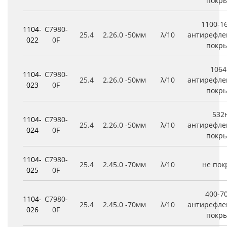
покр
1100-1
1104-
C7980-
25.4
2.2
6.0
-50мм
λ/10
антирефле
022
0F
покр
106
1104-
C7980-
25.4
2.2
6.0
-50мм
λ/10
антирефле
023
0F
покр
532
1104-
C7980-
25.4
2.2
6.0
-50мм
λ/10
антирефле
024
0F
покр
1104-
C7980-
25.4
2.4
5.0
-70мм
λ/10
не по
025
0F
400-7
1104-
C7980-
25.4
2.4
5.0
-70мм
λ/10
антирефле
026
0F
покр