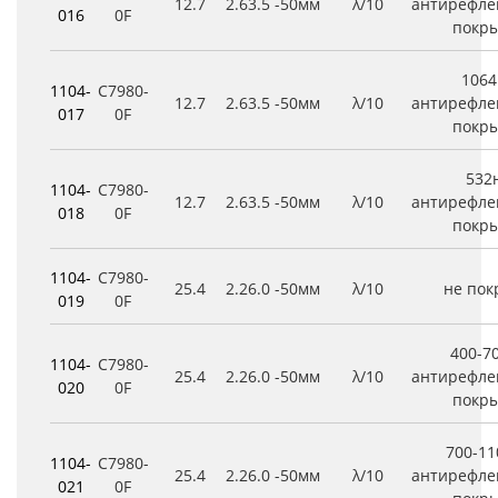
12.7
2.6
3.5
-50мм
λ/10
антирефле
016
0F
покр
106
1104-
C7980-
12.7
2.6
3.5
-50мм
λ/10
антирефле
017
0F
покр
532
1104-
C7980-
12.7
2.6
3.5
-50мм
λ/10
антирефле
018
0F
покр
1104-
C7980-
25.4
2.2
6.0
-50мм
λ/10
не по
019
0F
400-7
1104-
C7980-
25.4
2.2
6.0
-50мм
λ/10
антирефле
020
0F
покр
700-1
1104-
C7980-
25.4
2.2
6.0
-50мм
λ/10
антирефле
021
0F