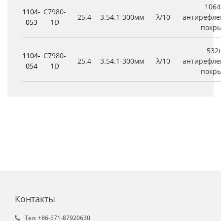
106
1104-
C7980-
25.4
3.5
4.1
-300мм
λ/10
антирефле
053
1D
покр
532
1104-
C7980-
25.4
3.5
4.1
-300мм
λ/10
антирефле
054
1D
покр
Контакты
Tел: +86-571-87920630