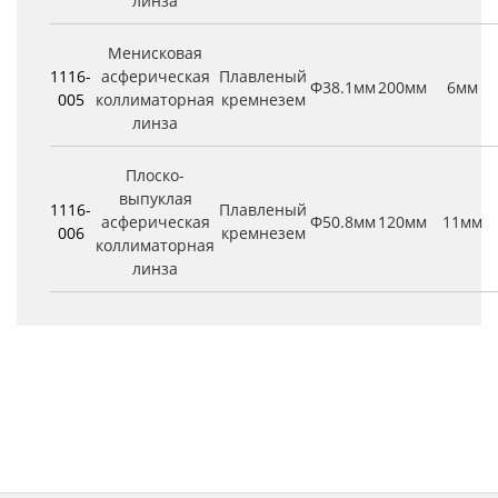
линза
Менисковая
1116-
асферическая
Плавленый
Φ38.1мм
200мм
6мм
005
коллиматорная
кремнезем
линза
Плоско-
выпуклая
1116-
Плавленый
асферическая
Φ50.8мм
120мм
11мм
006
кремнезем
коллиматорная
линза