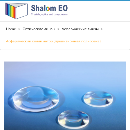
Home
>
Оптические линзы
>
Асферические линзы
>
Асферический коллиматор (прецизионная полировка)