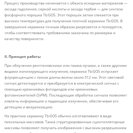
Процесс производства начинается с обжига исходных материалов —
оксида гадолиния, серной кислоты и оксида тербия — для синтеза
фосфорного порошка Tb:GOS. Этот порошок затем спекается при
высоких температурах для получения плотной керамики Tb:GOS. В
завершение керамика точным образом разрезается и полируется,
чтобы соответствовать требованиям заказчика по размерам и
качеству поверхности.
II. Принцип работы
При облучении рентгеновскими или гамма-лучами, а также другими
видами ионизирующего излучения, керамика Tb:GOS испускает
флуоресценцию с пиком длины волны около 512 нм. Этот световой
сигнал детектируется и преобразуется в электрический сигнал с
помощью кремниевых фотодиодов или кремниевых
фотомножителей (SiPM). Последующая обработка сигнала позволяет
извлечь информацию о падающем излучении, обеспечивая его
детекцию и визуализацию.
На практике керамику Tb:GOS обычно изготавливают в виде
пиксельных массивов. Такие структурированные сцинтилляторные
массивы позволяют получать изображения с высоким разрешением