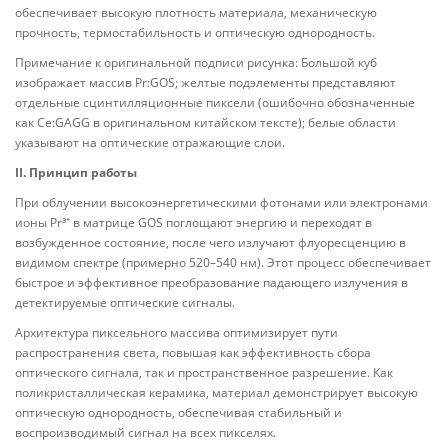
обеспечивает высокую плотность материала, механическую
прочность, термостабильность и оптическую однородность.
Примечание к оригинальной подписи рисунка: Большой куб
изображает массив Pr:GOS; желтые подэлементы представляют
отдельные сцинтилляционные пиксели (ошибочно обозначенные
как Ce:GAGG в оригинальном китайском тексте); белые области
указывают на оптические отражающие слои.
II. Принцип работы
При облучении высокоэнергетическими фотонами или электронами
ионы Pr³⁺ в матрице GOS поглощают энергию и переходят в
возбужденное состояние, после чего излучают флуоресценцию в
видимом спектре (примерно 520–540 нм). Этот процесс обеспечивает
быстрое и эффективное преобразование падающего излучения в
детектируемые оптические сигналы.
Архитектура пиксельного массива оптимизирует пути
распространения света, повышая как эффективность сбора
оптического сигнала, так и пространственное разрешение. Как
поликристаллическая керамика, материал демонстрирует высокую
оптическую однородность, обеспечивая стабильный и
воспроизводимый сигнал на всех пикселях.