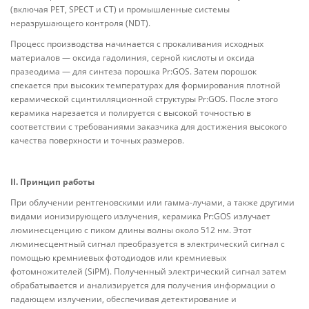
(включая PET, SPECT и CT) и промышленные системы
неразрушающего контроля (NDT).
Процесс производства начинается с прокаливания исходных
материалов — оксида гадолиния, серной кислоты и оксида
празеодима — для синтеза порошка Pr:GOS. Затем порошок
спекается при высоких температурах для формирования плотной
керамической сцинтилляционной структуры Pr:GOS. После этого
керамика нарезается и полируется с высокой точностью в
соответствии с требованиями заказчика для достижения высокого
качества поверхности и точных размеров.
II. Принцип работы
При облучении рентгеновскими или гамма-лучами, а также другими
видами ионизирующего излучения, керамика Pr:GOS излучает
люминесценцию с пиком длины волны около 512 нм. Этот
люминесцентный сигнал преобразуется в электрический сигнал с
помощью кремниевых фотодиодов или кремниевых
фотомножителей (SiPM). Полученный электрический сигнал затем
обрабатывается и анализируется для получения информации о
падающем излучении, обеспечивая детектирование и