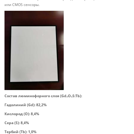
или CMOS сенсоры.
Состав люминофорного слоя (Gd₂O₂S:Tb):
Гадолиний (Gd): 82,2%
Кислород (O): 8,4%
Сера (S): 8,4%
Тербий (Tb): 1,0%