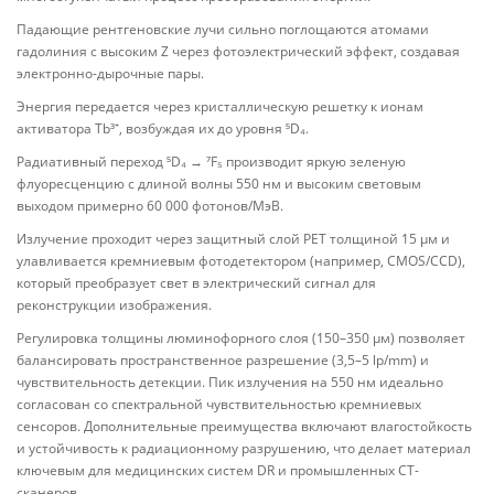
Падающие рентгеновские лучи сильно поглощаются атомами
гадолиния с высоким Z через фотоэлектрический эффект, создавая
электронно-дырочные пары.
Энергия передается через кристаллическую решетку к ионам
активатора Tb³⁺, возбуждая их до уровня ⁵D₄.
Радиативный переход ⁵D₄ → ⁷F₅ производит яркую зеленую
флуоресценцию с длиной волны 550 нм и высоким световым
выходом примерно 60 000 фотонов/МэВ.
Излучение проходит через защитный слой PET толщиной 15 μм и
улавливается кремниевым фотодетектором (например, CMOS/CCD),
который преобразует свет в электрический сигнал для
реконструкции изображения.
Регулировка толщины люминофорного слоя (150–350 μм) позволяет
балансировать пространственное разрешение (3,5–5 lp/mm) и
чувствительность детекции. Пик излучения на 550 нм идеально
согласован со спектральной чувствительностью кремниевых
сенсоров. Дополнительные преимущества включают влагостойкость
и устойчивость к радиационному разрушению, что делает материал
ключевым для медицинских систем DR и промышленных CT-
сканеров.