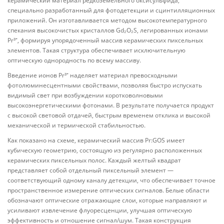
керамический материал редкоземельного оксисульфида,
специально разработанный для фотодетекции и сцинтилляционных
приложений. Он изготавливается методом высокотемпературного
спекания высокочистых кристаллов Gd₂O₂S, легированных ионами
Pr³⁺, формируя упорядоченный массив керамических пиксельных
элементов. Такая структура обеспечивает исключительную
оптическую однородность по всему массиву.
Введение ионов Pr³⁺ наделяет материал превосходными
фотолюминесцентными свойствами, позволяя быстро испускать
видимый свет при возбуждении коротковолновыми
высокоэнергетическими фотонами. В результате получается продукт
с высокой световой отдачей, быстрым временем отклика и высокой
механической и термической стабильностью.
Как показано на схеме, керамический массив Pr:GOS имеет
кубическую геометрию, состоящую из регулярно расположенных
керамических пиксельных полос. Каждый желтый квадрат
представляет собой отдельный пиксельный элемент —
соответствующий одному каналу детекции, что обеспечивает точное
пространственное измерение оптических сигналов. Белые области
обозначают оптические отражающие слои, которые направляют и
усиливают извлечение флуоресценции, улучшая оптическую
эффективность и отношение сигнал/шум. Такая конструкция