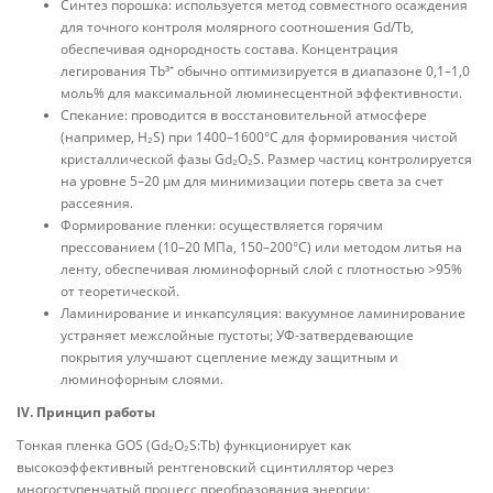
Синтез порошка: используется метод совместного осаждения
для точного контроля молярного соотношения Gd/Tb,
обеспечивая однородность состава. Концентрация
легирования Tb³⁺ обычно оптимизируется в диапазоне 0,1–1,0
моль% для максимальной люминесцентной эффективности.
Спекание: проводится в восстановительной атмосфере
(например, H₂S) при 1400–1600°C для формирования чистой
кристаллической фазы Gd₂O₂S. Размер частиц контролируется
на уровне 5–20 μм для минимизации потерь света за счет
рассеяния.
Формирование пленки: осуществляется горячим
прессованием (10–20 МПа, 150–200°C) или методом литья на
ленту, обеспечивая люминофорный слой с плотностью >95%
от теоретической.
Ламинирование и инкапсуляция: вакуумное ламинирование
устраняет межслойные пустоты; УФ-затвердевающие
покрытия улучшают сцепление между защитным и
люминофорным слоями.
IV. Принцип работы
Тонкая пленка GOS (Gd₂O₂S:Tb) функционирует как
высокоэффективный рентгеновский сцинтиллятор через
многоступенчатый процесс преобразования энергии: