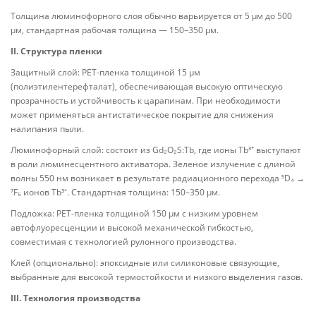
Толщина люминофорного слоя обычно варьируется от 5 μм до 500
μм, стандартная рабочая толщина — 150–350 μм.
II. Структура пленки
Защитный слой: PET-пленка толщиной 15 μм
(полиэтилентерефталат), обеспечивающая высокую оптическую
прозрачность и устойчивость к царапинам. При необходимости
может применяться антистатическое покрытие для снижения
налипания пыли.
Люминофорный слой: состоит из Gd₂O₂S:Tb, где ионы Tb³⁺ выступают
в роли люминесцентного активатора. Зеленое излучение с длиной
волны 550 нм возникает в результате радиационного перехода ⁵D₄ →
⁷F₅ ионов Tb³⁺. Стандартная толщина: 150–350 μм.
Подложка: PET-пленка толщиной 150 μм с низким уровнем
автофлуоресценции и высокой механической гибкостью,
совместимая с технологией рулонного производства.
Клей (опционально): эпоксидные или силиконовые связующие,
выбранные для высокой термостойкости и низкого выделения газов.
III. Технология производства