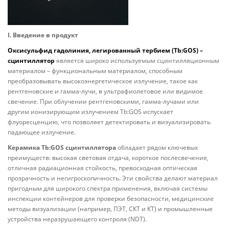
I. Введение в продукт
Оксисульфид гадолиния, легированный тербием (Tb:GOS) –
сцинтиллятор
является широко используемым сцинтилляционным
материалом – функциональным материалом, способным
преобразовывать высокоэнергетическое излучение, такое как
рентгеновские и гамма-лучи, в ультрафиолетовое или видимое
свечение. При облучении рентгеновскими, гамма-лучами или
другим ионизирующим излучением Tb:GOS испускает
флуоресценцию, что позволяет детектировать и визуализировать
падающее излучение.
Керамика Tb:GOS сцинтиллятора
обладает рядом ключевых
преимуществ: высокая световая отдача, короткое послесвечение,
отличная радиационная стойкость, превосходная оптическая
прозрачность и негигроскопичность. Эти свойства делают материал
пригодным для широкого спектра применения, включая системы
инспекции контейнеров для проверки безопасности, медицинские
методы визуализации (например, ПЭТ, СКТ и КТ) и промышленные
устройства неразрушающего контроля (NDT).