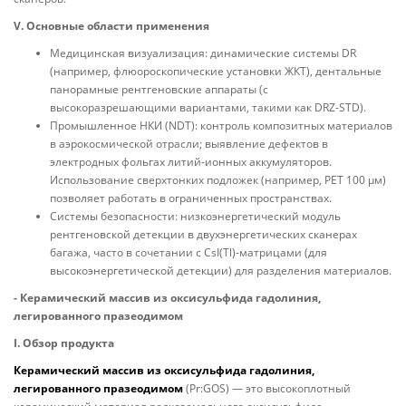
V. Основные области применения
Медицинская визуализация: динамические системы DR
(например, флюороскопические установки ЖКТ), дентальные
панорамные рентгеновские аппараты (с
высокоразрешающими вариантами, такими как DRZ-STD).
Промышленное НКИ (NDT): контроль композитных материалов
в аэрокосмической отрасли; выявление дефектов в
электродных фольгах литий-ионных аккумуляторов.
Использование сверхтонких подложек (например, PET 100 μм)
позволяет работать в ограниченных пространствах.
Системы безопасности: низкоэнергетический модуль
рентгеновской детекции в двухэнергетических сканерах
багажа, часто в сочетании с CsI(Tl)-матрицами (для
высокоэнергетической детекции) для разделения материалов.
- Керамический массив из оксисульфида гадолиния,
легированного празеодимом
I. Обзор продукта
Керамический массив из оксисульфида гадолиния,
легированного празеодимом
(Pr:GOS) — это высокоплотный