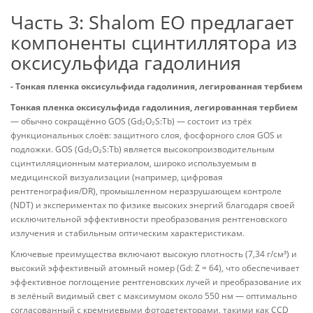
Часть 3: Shalom EO предлагает
компоненты сцинтиллятора из
оксисульфида гадолиния
- Тонкая пленка оксисульфида гадолиния, легированная тербием
Тонкая пленка оксисульфида гадолиния, легированная тербием
— обычно сокращённо GOS (Gd₂O₂S:Tb) — состоит из трёх
функциональных слоёв: защитного слоя, фосфорного слоя GOS и
подложки. GOS (Gd₂O₂S:Tb) является высокопроизводительным
сцинтилляционным материалом, широко используемым в
медицинской визуализации (например, цифровая
рентгенография/DR), промышленном неразрушающем контроле
(NDT) и экспериментах по физике высоких энергий благодаря своей
исключительной эффективности преобразования рентгеновского
излучения и стабильным оптическим характеристикам.
Ключевые преимущества включают высокую плотность (7,34 г/см³) и
высокий эффективный атомный номер (Gd: Z = 64), что обеспечивает
эффективное поглощение рентгеновских лучей и преобразование их
в зелёный видимый свет с максимумом около 550 нм — оптимально
согласованный с кремниевыми фотодетекторами, такими как CCD