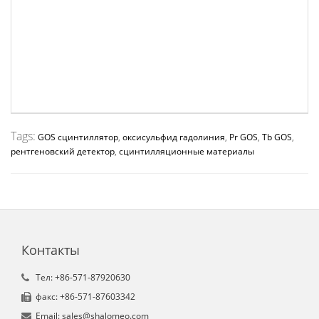
Tags:
GOS сцинтиллятор
,
оксисульфид гадолиния
,
Pr GOS
,
Tb GOS
,
рентгеновский детектор
,
сцинтилляционные материалы
Контакты
Tел: +86-571-87920630
факс: +86-571-87603342
Email: sales@shalomeo.com