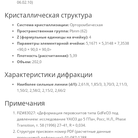
06.02.10)
Кристаллическая структура
Система кристаллизации:
Орторомбическая
Пространственная группа:
Pbnm (62)
Z (формульные единицы на ячейку):
4
Параметры элементарной ячейки:
5,1671 × 5,3148 × 7,3538
<90,0 × 90,0 × 90,0>
Плотность (рассчитанная):
5,39
Объем:
202,0
Характеристики дифракции
Наиболее сильные линии (d/I):
2,61/X, 1,85/3, 3,70/3, 2,11/3,
1,50/2, 2,58/2, 2,15/2, 2,66/2
Примечания
FIZ#83027: «Деформация перовскитов типа GdFeO3 под
давлением: исследование YAlO3 до 5 ГПа», Росс, Н.Л., Phase
Transition, т. 58 (1996) 27–41, R = 0,034.
Структуре присвоен номер PDF (расчетные данные
порошковой дифракции): 01-087-1288.