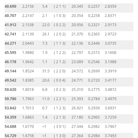
40.690
2.2156
5.4
( 2 1 1)
20.345
0.2257
2.8359
40.707
2.2147
2.1
( 1 0 3)
20.354
0.2258
2.8371
41.912
2.1538
22.0
( 0 2 2)
20.956
0.2321
2.9173
42.741
2.1139
26.1
( 2 0 2)
21.370
0.2365
2.9723
44.271
2.0443
7.3
( 1 1 3)
22.136
0.2446
3.0735
45.595
1.9880
1.9
( 1 2 2)
22.797
0.2515
3.1606
46.178
1.9642
1.1
( 2 1 2)
23.089
0.2546
3.1988
49.144
1.8524
31.5
( 2 2 0)
24.572
0.2699
3.3919
49.542
1.8385
20.6
( 0 0 4)
24.771
0.2720
3.4177
50.620
1.8018
6.8
( 0 2 3)
25.310
0.2775
3.4872
50.786
1.7963
11.0
( 2 2 1)
25.393
0.2784
3.4979
53.842
1.7013
0.7
( 1 2 3)
26.921
0.2939
3.6931
54.359
1.6863
1.4
( 2 1 3)
27.180
0.2965
3.7259
54.688
1.6770
<1
( 3 0 1)
27.344
0.2982
3.7467
54.729
1.6758
<1
( 1 3 0)
27.364
0.2984
3.7493