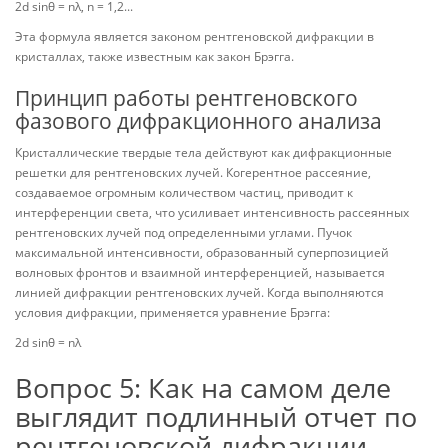
2d sinθ = nλ, n = 1,2...
Эта формула является законом рентгеновской дифракции в
кристаллах, также известным как закон Брэгга.
Принцип работы рентгеновского
фазового дифракционного анализа
Кристаллические твердые тела действуют как дифракционные
решетки для рентгеновских лучей. Когерентное рассеяние,
создаваемое огромным количеством частиц, приводит к
интерференции света, что усиливает интенсивность рассеянных
рентгеновских лучей под определенными углами. Пучок
максимальной интенсивности, образованный суперпозицией
волновых фронтов и взаимной интерференцией, называется
линией дифракции рентгеновских лучей. Когда выполняются
условия дифракции, применяется уравнение Брэгга:
2d sinθ = nλ
Вопрос 5: Как на самом деле
выглядит подлинный отчет по
рентгеновской дифракции