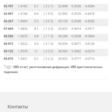
65.797
1.4182
0.1
( 3 2 1)
32.898
0.3526
4.4304
65.987
1.4146
0.4
( 1 0 5)
32.993
0.3535
4.4418
66.267
1.4093
0.3
( 3 0 3)
33.134
0.3548
4.4585
67.669
1.3834
8.1
( 1 3 3)
33.835
0.3614
4.5417
68.596
1.3670
0.8
( 1 1 5)
34.298
0.3658
4.5964
68.872
1.3622
0.4
( 3 1 3)
34.436
0.3671
4.6126
69.125
1.3578
<1
( 2 3 2)
34.563
0.3682
4.6274
69.870
1.3451
0.1
( 3 2 2)
34.935
0.3717
4.6710
Tags:
XRD отчет
,
рентгеновская дифракция
,
XRD кристаллических
подложек
Контакты