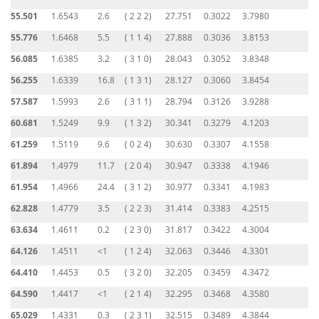
55.501
1.6543
2.6
( 2 2 2)
27.751
0.3022
3.7980
55.776
1.6468
5.5
( 1 1 4)
27.888
0.3036
3.8153
56.085
1.6385
3.2
( 3 1 0)
28.043
0.3052
3.8348
56.255
1.6339
16.8
( 1 3 1)
28.127
0.3060
3.8454
57.587
1.5993
2.6
( 3 1 1)
28.794
0.3126
3.9288
60.681
1.5249
9.9
( 1 3 2)
30.341
0.3279
4.1203
61.259
1.5119
9.6
( 0 2 4)
30.630
0.3307
4.1558
61.894
1.4979
11.7
( 2 0 4)
30.947
0.3338
4.1946
61.954
1.4966
24.4
( 3 1 2)
30.977
0.3341
4.1983
62.828
1.4779
3.5
( 2 2 3)
31.414
0.3383
4.2515
63.634
1.4611
0.2
( 2 3 0)
31.817
0.3422
4.3004
64.126
1.4511
<1
( 1 2 4)
32.063
0.3446
4.3301
64.410
1.4453
0.5
( 3 2 0)
32.205
0.3459
4.3472
64.590
1.4417
<1
( 2 1 4)
32.295
0.3468
4.3580
65.029
1.4331
0.3
( 2 3 1)
32.515
0.3489
4.3844