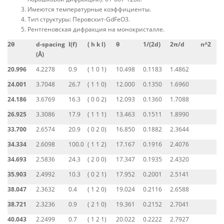
Имеются температурные коэффициенты.
Тип структуры: Перовскит-GdFeO3.
Рентгеновская дифракция на монокристалле.
2θ
d-spacing
I(f)
( h k l)
θ
1/(2d)
2π/d
n^2
(Å)
20.996
4.2278
0.9
( 1 0 1)
10.498
0.1183
1.4862
24.001
3.7048
26.7
( 1 1 0)
12.000
0.1350
1.6960
24.186
3.6769
16.3
( 0 0 2)
12.093
0.1360
1.7088
26.925
3.3086
17.9
( 1 1 1)
13.463
0.1511
1.8990
33.700
2.6574
20.9
( 0 2 0)
16.850
0.1882
2.3644
34.334
2.6098
100.0
( 1 1 2)
17.167
0.1916
2.4076
34.693
2.5836
24.3
( 2 0 0)
17.347
0.1935
2.4320
35.903
2.4992
10.3
( 0 2 1)
17.952
0.2001
2.5141
38.047
2.3632
0.4
( 1 2 0)
19.024
0.2116
2.6588
38.721
2.3236
0.9
( 2 1 0)
19.361
0.2152
2.7041
40.043
2.2499
0.7
( 1 2 1)
20.022
0.2222
2.7927