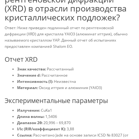
(XRD) в отрасли производства
кристаллических подложек?
Ответ: Ниже приведен подлинный отчет по рентгеновской
дифракции (XRD) для кристалла YAlO3 (алюминат иттрия), обычно
называемого кристаллом YAP. Данный отчет об испытаниях
предоставлен компанией Shalom EO.
Отчет XRD
Знак качества:
Рассчитанный
Значение d:
Рассчитанное
Интенсивность (I):
Неизвестна
Материал:
Оксид иттрия и алюминия (YAlO3)
Экспериментальные параметры
Излучение:
CuKa1
Длина волны:
1,5406
Диапазон 2θ:
20,996 – 69,870
I/Ic (RIR/коэффициент K):
3,88
Ссылка:
Рассчитано Jade на основе записи ICSD № 83027 (от